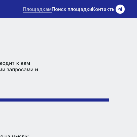
Площадкам
Поиск площадки
Контакты
водит к вам
ми запросами и
я на мысли: