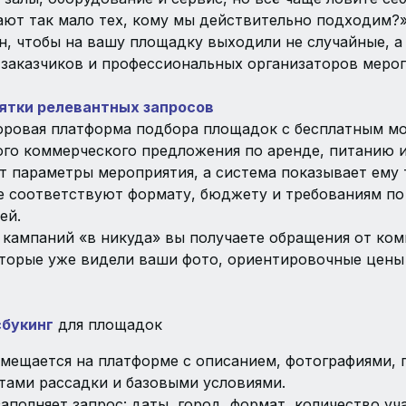
ают так мало тех, кому мы действительно подходим?»
н, чтобы на вашу площадку выходили не случайные, а
заказчиков и профессиональных организаторов мероп
ятки релевантных запросов
ровая платформа подбора площадок с бесплатным м
ого коммерческого предложения по аренде, питанию 
т параметры мероприятия, а система показывает ему 
е соответствуют формату, бюджету и требованиям по
й.​
кампаний «в никуда» вы получаете обращения от ком
оторые уже видели ваши фото, ориентировочные цены
букинг
для площадок
мещается на платформе с описанием, фотографиями,
нтами рассадки и базовыми условиями.
аполняет запрос: даты, город, формат, количество уч