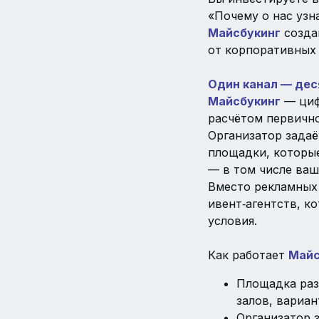
«Почему о нас узн
Майсбукинг
созда
от корпоративных 
Один канал — дес
Майсбукинг
— циф
расчётом первичн
Организатор задаё
площадки, которы
— в том числе ваше
Вместо рекламных 
ивент‑агентств, к
условия.
Как работает
Майс
Площадка раз
залов, вариа
Организатор з