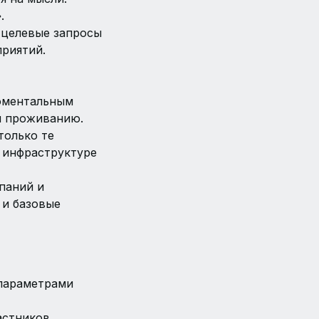
.
 целевые запросы
риятий.
оментальным
и проживанию.
только те
 инфраструктуре
паний и
 и базовые
 параметрами
астников,