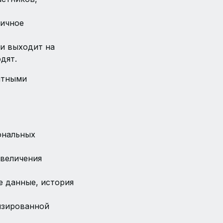
вичное
 и выходит на
дят.
нятными
ональных
увеличения
е данные, история
лизированной