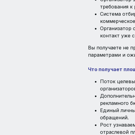
требования к
Система отби
коммерческое
Организатор 
контакт уже 
Вы получаете не п
параметрами и ож
Что получает пло
Поток целевы
организаторо
Дополнительн
рекламного б
Единый личный
обращений.
Рост узнавае
отраслевой п