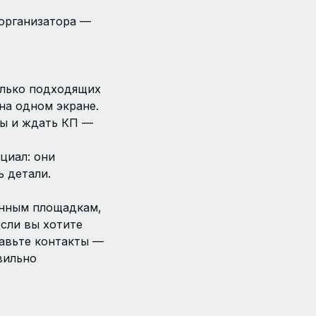
 организатора —
олько подходящих
на одном экране.
ры и ждать КП —
циал: они
 детали.
анным площадкам,
Если вы хотите
тавьте контакты —
вильно