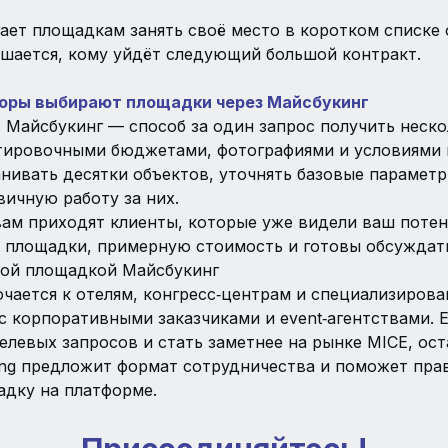
ает площадкам занять своё место в коротком списке
ешается, кому уйдёт следующий большой контракт.
оры выбирают площадки через Майсбукинг
 Майсбукинг — способ за один запрос получить неск
тировочными бюджетами, фотографиями и условиями 
нивать десятки объектов, уточнять базовые парамет
вичную работу за них.
 вам приходят клиенты, которые уже видели ваш потен
 площадки, примерную стоимость и готовы обсуждать
кой площадкой Майсбукинг
чается к отелям, конгресс‑центрам и специализиров
с корпоративными заказчиками и event‑агентствами. 
елевых запросов и стать заметнее на рынке MICE, ос
ing предложит формат сотрудничества и поможет пра
адку на платформе.